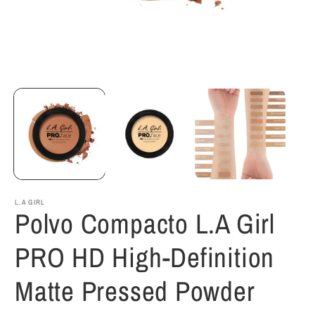
Abrir
A
elemento
e
multimedia
m
1
2
en
e
una
u
ventana
v
modal
m
L.A GIRL
Polvo Compacto L.A Girl
PRO HD High-Definition
Matte Pressed Powder