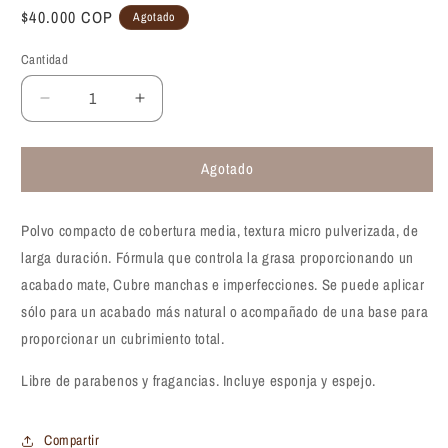
Precio
$40.000 COP
Agotado
habitual
Cantidad
Reducir
Aumentar
cantidad
cantidad
para
para
Agotado
Polvo
Polvo
Compacto
Compacto
L.A
L.A
Polvo compacto de cobertura media, textura micro pulverizada, de
Girl
Girl
PRO
PRO
larga duración. Fórmula que controla la grasa proporcionando un
HD
HD
acabado mate, Cubre manchas e imperfecciones. Se puede aplicar
High-
High-
sólo para un acabado más natural o acompañado de una base para
Definition
Definition
proporcionar un cubrimiento total.
Matte
Matte
Pressed
Pressed
Libre de parabenos y fragancias.
Powder
Powder
Incluye esponja y espejo.
Compartir