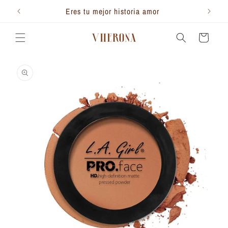
Ir
directamente
300.000
Eres tu mejor historia amor
al contenido
Carrito
Ir
directamente
a la
información
del producto