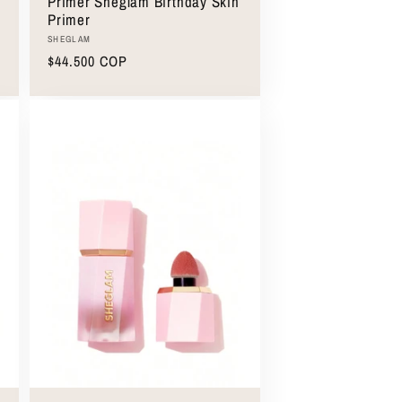
Primer Sheglam Birthday Skin
Primer
Proveedor:
SHEGLAM
Precio
$44.500 COP
habitual
Seleccionar opciones