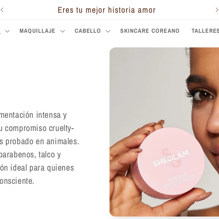
Eres tu mejor historia amor
S
MAQUILLAJE
CABELLO
SKINCARE COREANO
TALLERE
gmentación intensa y
u compromiso cruelty-
es probado en animales.
parabenos, talco y
ión ideal para quienes
onsciente.