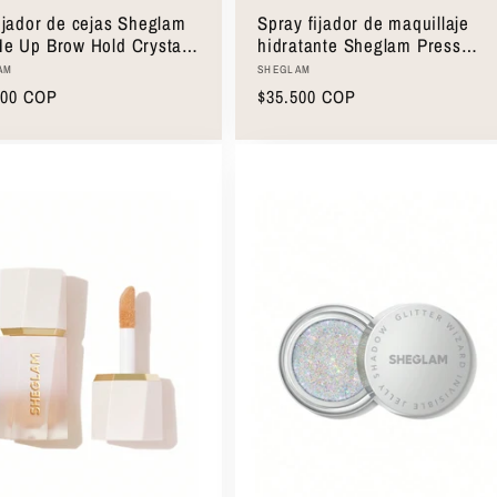
ijador de cejas Sheglam
Spray fijador de maquillaje
Me Up Brow Hold Crystal
hidratante Sheglam Press
r
Refresh 55 ml
edor:
Proveedor:
AM
SHEGLAM
o
900 COP
Precio
$35.500 COP
ual
habitual
Seleccionar opciones
Seleccionar opciones