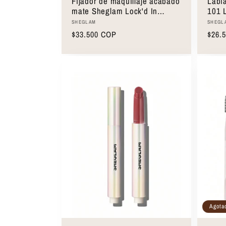
Fijador de maquillaje acabado
Labi
mate Sheglam Lock'd In
101 L
Setting Spray 55ml
Proveedor:
Prove
SHEGLAM
SHEGL
Precio
$33.500 COP
Preci
$26.
habitual
habit
Seleccionar opciones
Agota