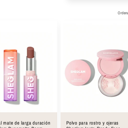
Ordena
Seleccionar opciones
Seleccionar opciones
l mate de larga duración
Polvo para rostro y ojeras