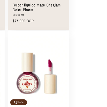
Rubor líquido mate Sheglam
Color Bloom
Proveedor:
SHEGLAM
Precio
$47.900 COP
habitual
Agotado