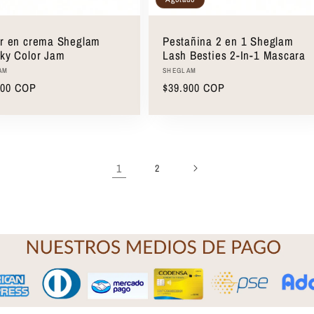
r en crema Sheglam
Pestañina 2 en 1 Sheglam
ky Color Jam
Lash Besties 2-In-1 Mascara
edor:
Proveedor:
AM
SHEGLAM
o
500 COP
Precio
$39.900 COP
ual
habitual
1
2