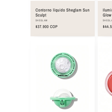
Contorno líquido Sheglam Sun
Ilum
Sculpt
Glow
Proveedor:
Prove
SHEGLAM
SHEGL
Precio
$37.900 COP
Preci
$44.
habitual
habit
Agregar al carrito