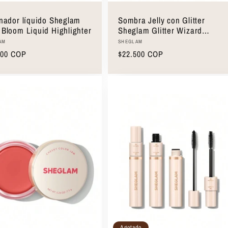
inador líquido Sheglam
Sombra Jelly con Glitter
 Bloom Liquid Highlighter
Sheglam Glitter Wizard
Invisible Jelly Shadow
edor:
Proveedor:
AM
SHEGLAM
o
500 COP
Precio
$22.500 COP
ual
habitual
Seleccionar opciones
Agotado