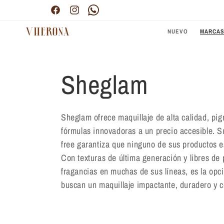
Ir
Envío gratis por compras superiores a $300.000
directamente
Facebook
Instagram
Pinterest
al contenido
NUEVO
MARCA
C
Sheglam
o
Sheglam ofrece maquillaje de alta calidad, pi
fórmulas innovadoras a un precio accesible. S
l
free garantiza que ninguno de sus productos 
Con texturas de última generación y libres de 
e
fragancias en muchas de sus líneas, es la opc
buscan un maquillaje impactante, duradero y c
c