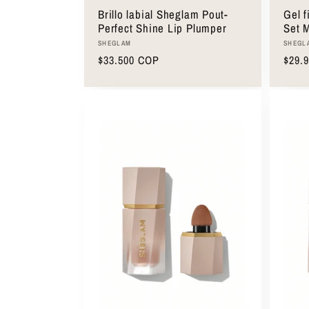
Brillo labial Sheglam Pout-
Gel f
Perfect Shine Lip Plumper
Set 
Clea
Proveedor:
Prove
SHEGLAM
SHEGL
Precio
$33.500 COP
Preci
$29.
habitual
habit
Seleccionar opciones