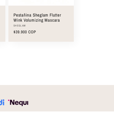
Pestañina Sheglam Flutter
Wink Volumizing Mascara
Proveedor:
SHEGLAM
Precio
$39.900 COP
habitual