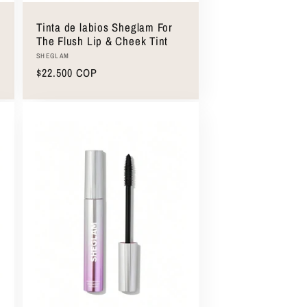
Tinta de labios Sheglam For
The Flush Lip & Cheek Tint
Proveedor:
SHEGLAM
Precio
$22.500 COP
habitual
Agregar al carrito