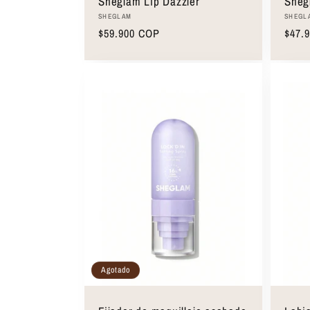
Sheglam Lip Dazzler
Sheg
Proveedor:
Prove
SHEGLAM
SHEGL
Precio
$59.900 COP
Preci
$47.
habitual
habit
Agotado