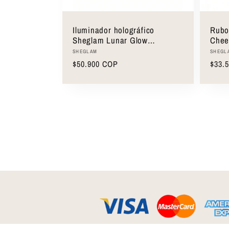
Iluminador holográfico
Rubo
Sheglam Lunar Glow
Chee
Highlighter
Proveedor:
Prove
SHEGLAM
SHEGL
Precio
$50.900 COP
Preci
$33.
habitual
habit