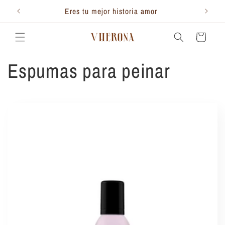
Ir
directamente
300.000
Eres tu mejor historia amor
Te 
al contenido
Carrito
C
Espumas para peinar
o
l
e
c
c
i