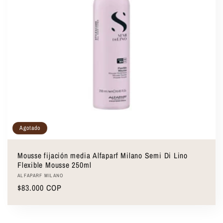
ó
n
:
Agotado
Mousse fijación media Alfaparf Milano Semi Di Lino
Flexible Mousse 250ml
Proveedor:
ALFAPARF MILANO
Precio
$83.000 COP
habitual