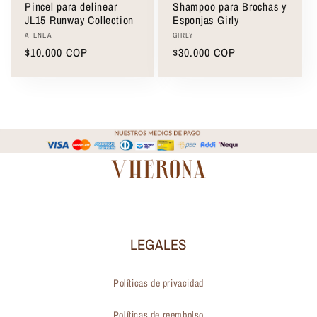
Pincel para delinear
Shampoo para Brochas y
JL15 Runway Collection
Esponjas Girly
Proveedor:
Proveedor:
ATENEA
GIRLY
Precio
$10.000 COP
Precio
$30.000 COP
habitual
habitual
LEGALES
Políticas de privacidad
Políticas de reembolso