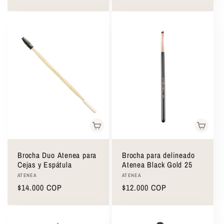
habitual
habitual
Brocha Duo Atenea para
Brocha para delineado
Cejas y Espátula
Atenea Black Gold 25
Proveedor:
Proveedor:
ATENEA
ATENEA
Precio
$14.000 COP
Precio
$12.000 COP
habitual
habitual