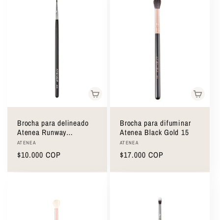
Brocha para delineado
Brocha para difuminar
Atenea Runway
Atenea Black Gold 15
Collection JL16
Proveedor:
Proveedor:
ATENEA
ATENEA
Precio
$10.000 COP
Precio
$17.000 COP
habitual
habitual