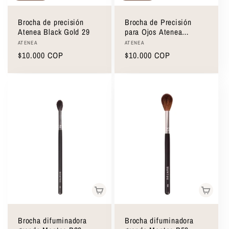
ó
Brocha de precisión
Brocha de Precisión
n
Atenea Black Gold 29
para Ojos Atenea
Runway JL19
Proveedor:
Proveedor:
ATENEA
ATENEA
Precio
$10.000 COP
Precio
$10.000 COP
:
habitual
habitual
Brocha difuminadora
Brocha difuminadora