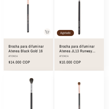
Agotado
Brocha para difuminar
Brocha para difuminar
Atenea Black Gold 16
Atenea JL13 Runway
Collection
Proveedor:
Proveedor:
ATENEA
ATENEA
Precio
$14.000 COP
Precio
$10.000 COP
habitual
habitual