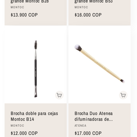
grande Montoc B28
grande Montoc B53
Proveedor:
Proveedor:
MONTOC
MONTOC
Precio
$13.900 COP
Precio
$16.000 COP
habitual
habitual
Brocha doble para cejas
Brocha Duo Atenea
Montoc B14
difuminadoras de
sombras
Proveedor:
Proveedor:
MONTOC
ATENEA
Precio
$12.000 COP
Precio
$17.000 COP