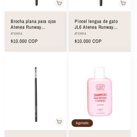
Brocha plana para ojos
Pincel lengua de gato
Atenea Runway
JL6 Atenea Runway
Collection JL10
Collection
Proveedor:
Proveedor:
ATENEA
ATENEA
Precio
$10.000 COP
Precio
$10.000 COP
habitual
habitual
Agotado