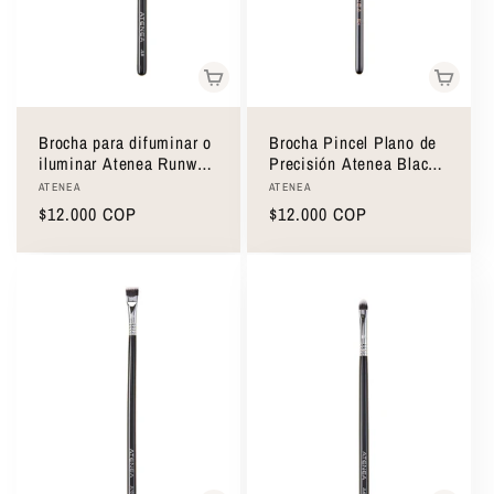
Brocha para difuminar o
Brocha Pincel Plano de
iluminar Atenea Runway
Precisión Atenea Black
Collection JL8
Gold 24
Proveedor:
Proveedor:
ATENEA
ATENEA
Precio
$12.000 COP
Precio
$12.000 COP
habitual
habitual