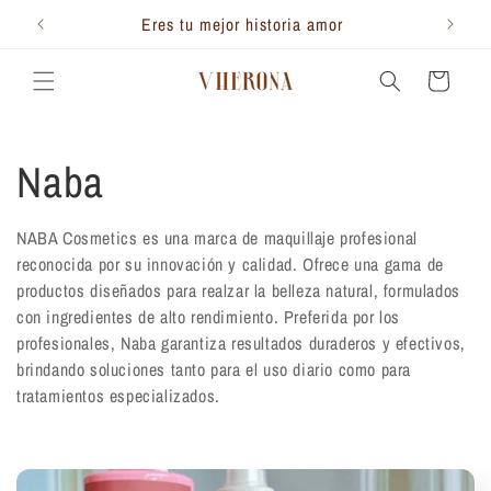
Ir
directamente
300.000
Eres tu mejor historia amor
Te 
al contenido
Carrito
C
Naba
o
NABA Cosmetics es una marca de maquillaje profesional
reconocida por su innovación y calidad. Ofrece una gama de
l
productos diseñados para realzar la belleza natural, formulados
con ingredientes de alto rendimiento. Preferida por los
e
profesionales, Naba garantiza resultados duraderos y efectivos,
brindando soluciones tanto para el uso diario como para
c
tratamientos especializados.
c