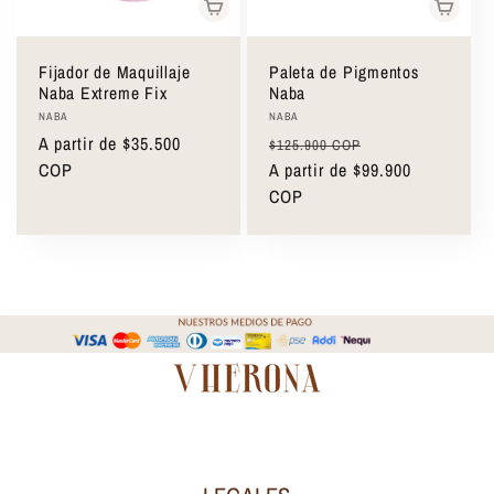
Fijador de Maquillaje
Paleta de Pigmentos
Naba Extreme Fix
Naba
Proveedor:
Proveedor:
NABA
NABA
Precio
A partir de $35.500
Precio
Precio
$125.900 COP
habitual
COP
habitual
A partir de $99.900
de
COP
oferta