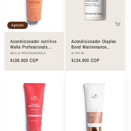
Agotado
Acondicionador nutritivo
Acondicionador Olaplex
Wella Professionals
Bond Maintenance
Nutri-Enrich 200ml
Conditioner #5 250ml
Proveedor:
Proveedor:
WELLA PROFESSIONALS
OLAPLEX
Precio
$106.900 COP
Precio
$134.900 COP
habitual
habitual