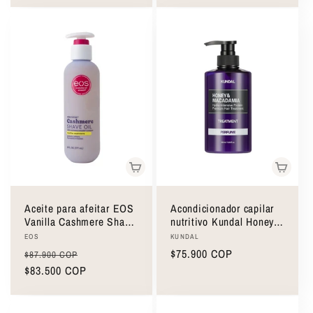
Aceite para afeitar EOS
Acondicionador capilar
Vanilla Cashmere Shave
nutritivo Kundal Honey &
Oil 177ml
Macadamia Protein
Proveedor:
Proveedor:
EOS
KUNDAL
Treatment 500ml
Precio
Precio
Precio
$75.900 COP
$87.900 COP
habitual
$83.500 COP
de
habitual
oferta