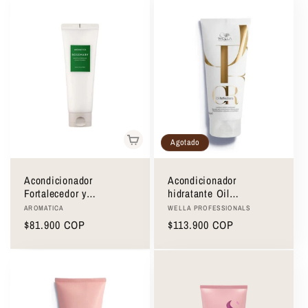
Agotado
Acondicionador
Acondicionador
Fortalecedor y
hidratante Oil
Voluminizador Aromatica
Reflections Wella
Proveedor:
Proveedor:
AROMATICA
WELLA PROFESSIONALS
Rosemary Hair
Professionals 200ml
Precio
$81.900 COP
Precio
$113.900 COP
Thickening Conditioner
habitual
habitual
180ml