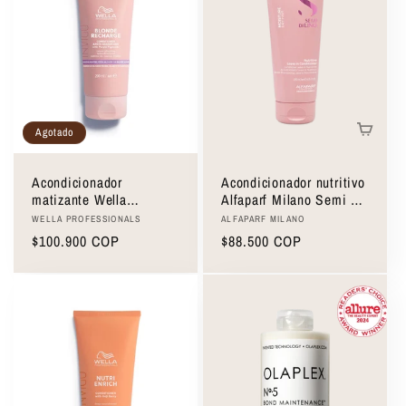
Agotado
Acondicionador
Acondicionador nutritivo
matizante Wella
Alfaparf Milano Semi Di
Professionals Blonde
Lino Nutritive Leave-In
Proveedor:
Proveedor:
WELLA PROFESSIONALS
ALFAPARF MILANO
Recharge Conditioner
Conditioner 200ml
Precio
$100.900 COP
Precio
$88.500 COP
200ml
habitual
habitual