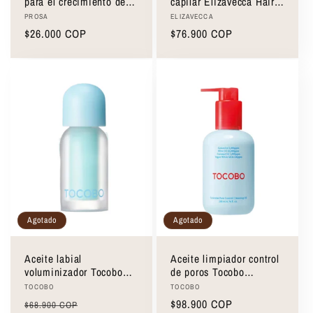
para el crecimiento de
capilar Elizavecca Hair
pestañas Prosa
Muscle Essence Oil
Proveedor:
Proveedor:
PROSA
ELIZAVECCA
100ml
Precio
$26.000 COP
Precio
$76.900 COP
habitual
habitual
Agotado
Agotado
Aceite labial
Aceite limpiador control
voluminizador Tocobo
de poros Tocobo
Juicy Berry Plumping Lip
Calamine Pore Control
Proveedor:
Proveedor:
TOCOBO
TOCOBO
Oil 3.5g
Cleansing Oil 200ml
Precio
Precio
Precio
$98.900 COP
$68.900 COP