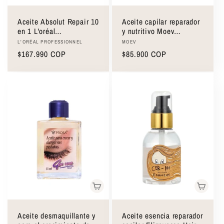
ó
Aceite Absolut Repair 10
Aceite capilar reparador
n
en 1 L'oréal
y nutritivo Moev
Professionnel 90ml
Annurcatin Hair Oil
Proveedor:
Proveedor:
L'ORÉAL PROFESSIONNEL
MOEV
Essence 80ml
Precio
$167.990 COP
Precio
$85.900 COP
:
habitual
habitual
Aceite desmaquillante y
Aceite esencia reparador