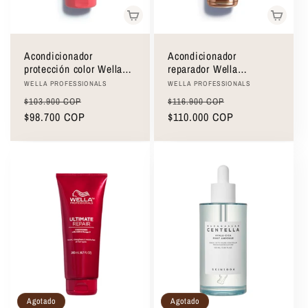
Acondicionador
Acondicionador
protección color Wella
reparador Wella
Professionals Invigo
Professionals Fusion
Proveedor:
Proveedor:
WELLA PROFESSIONALS
WELLA PROFESSIONALS
Color Brilliance 200ml
Conditioner 200ml
Precio
Precio
Precio
Precio
$103.900 COP
$116.900 COP
habitual
$98.700 COP
de
habitual
$110.000 COP
de
oferta
oferta
Agotado
Agotado