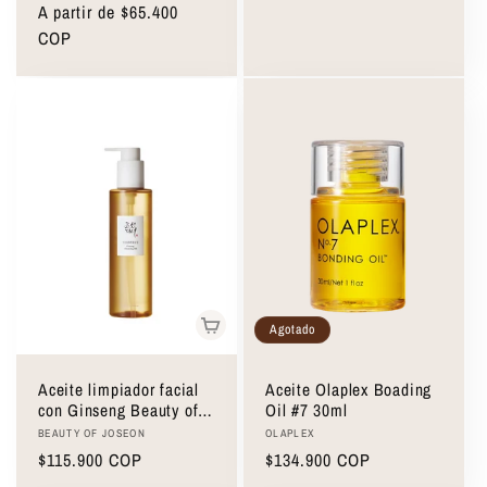
habitual
A partir de $65.400
de
habitual
COP
oferta
Agotado
Aceite limpiador facial
Aceite Olaplex Boading
con Ginseng Beauty of
Oil #7 30ml
Joseon Ginseng
Proveedor:
Proveedor:
BEAUTY OF JOSEON
OLAPLEX
Cleansing Oil 210ml
Precio
$115.900 COP
Precio
$134.900 COP
habitual
habitual