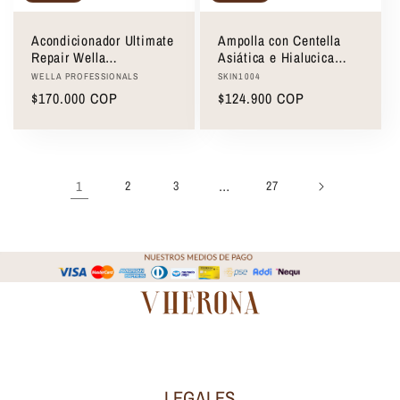
Acondicionador Ultimate
Ampolla con Centella
Repair Wella
Asiática e Hialucica
Professionals
Madagascar Centella
Proveedor:
Proveedor:
WELLA PROFESSIONALS
SKIN1004
Hyalu-Cica First
Precio
$170.000 COP
Precio
$124.900 COP
Ampoule 100ml
habitual
habitual
1
…
2
3
27
LEGALES