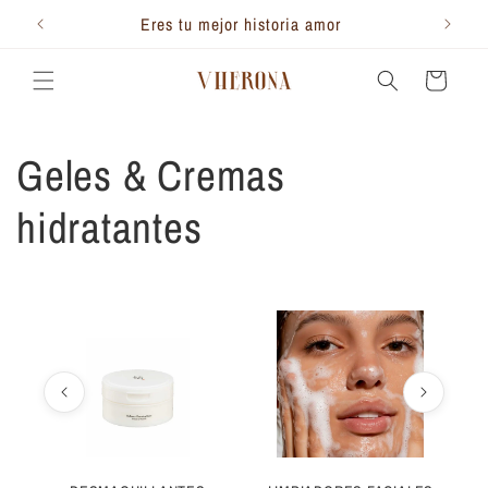
Ir
directamente
300.000
Eres tu mejor historia amor
Te 
al contenido
Carrito
C
Geles & Cremas
o
hidratantes
l
e
c
c