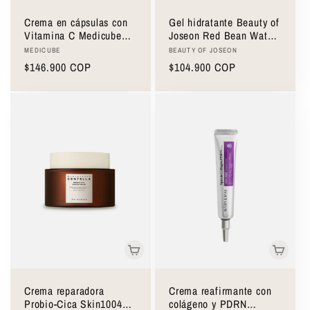
Crema en cápsulas con
Gel hidratante Beauty of
Vitamina C Medicube
Joseon Red Bean Water
Deep Vita C Capsule
Gel 100ml
Proveedor:
Proveedor:
MEDICUBE
BEAUTY OF JOSEON
Cream 50ml
Precio
$146.900 COP
Precio
$104.900 COP
habitual
habitual
Crema reparadora
Crema reafirmante con
Probio-Cica Skin1004
colágeno y PDRN