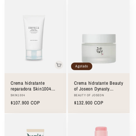
Agotado
Crema hidratante
Crema hidratante Beauty
reparadora Skin1004
of Joseon Dynasty
Madagascar Hyalu-Cica
Cream 50ml
Proveedor:
Proveedor:
SKIN1004
BEAUTY OF JOSEON
Moisture Cream 75ml
Precio
$107.900 COP
Precio
$132.900 COP
habitual
habitual