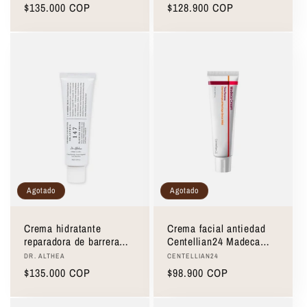
Niacinamide Jelly Cream
Precio
$135.000 COP
Precio
$128.900 COP
110ml
habitual
habitual
Agotado
Agotado
Crema hidratante
Crema facial antiedad
reparadora de barrera
Centellian24 Madeca
147 Dr. Althea 147
Cream Time Reverse
Proveedor:
Proveedor:
DR. ALTHEA
CENTELLIAN24
Barrier Cream 50ml
50ml
Precio
$135.000 COP
Precio
$98.900 COP
habitual
habitual