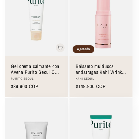
Agotado
Gel crema calmante con
Bálsamo multiusos
Avena Purito Seoul Oat-
antiarrugas Kahi Wrinkle
In Calming Gel Cream
Bounce Multi Balm 9g
Proveedor:
Proveedor:
PURITO SEOUL
KAHI SEOUL
100 ml
Precio
$89.900 COP
Precio
$149.900 COP
habitual
habitual