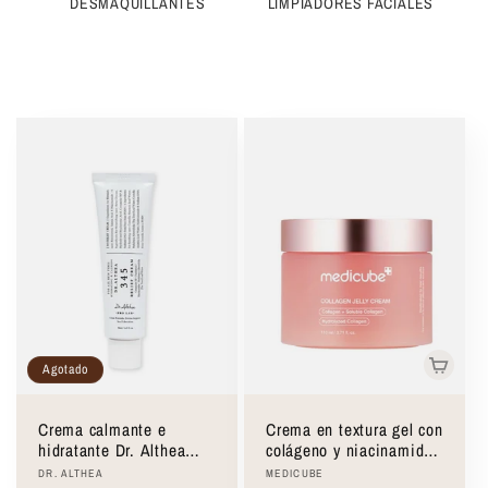
i
DESMAQUILLANTES
LIMPIADORES FACIALES
ó
n
:
Agotado
Crema calmante e
Crema en textura gel con
hidratante Dr. Althea
colágeno y niacinamida
345 Relief Cream 50ml
Medicube Collagen
Proveedor:
Proveedor:
DR. ALTHEA
MEDICUBE