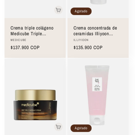
Agotado
Crema triple colágeno
Crema concentrada de
Medicube Triple
ceramidas Illiyoon
Collagen Cream 4.0
Ceramide Ato
Proveedor:
Proveedor:
MEDICUBE
ILLIYIOON
50ml
Concentrate Cream 230
Precio
$137.900 COP
Precio
$135.900 COP
ml
habitual
habitual
Agotado