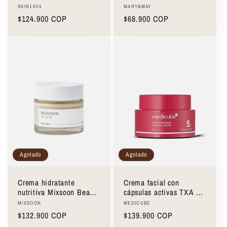
Madagascar Centella
Mary&May Spicule
Proveedor:
Proveedor:
SKIN1004
MARY&MAY
Probio-Cica Enrich
Collagen PDRN Cream
Precio
$124.900 COP
Precio
$68.900 COP
Cream 50ml
15g
habitual
habitual
Agotado
Agotado
Crema hidratante
Crema facial con
nutritiva Mixsoon Bean
cápsulas activas TXA &
Cream 50ml
Niacinamida Medicube
Proveedor:
Proveedor:
MIXSOON
MEDICUBE
Txa Niacinamide
Precio
$132.900 COP
Precio
$139.900 COP
Capsule Cream 55 g