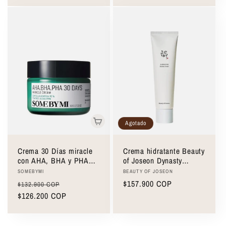
habitual
habitual
Agotado
Crema 30 Días miracle
Crema hidratante Beauty
con AHA, BHA y PHA
of Joseon Dynasty
SOME BY MI 30-Day
Cream 100ml
Proveedor:
Proveedor:
SOMEBYMI
BEAUTY OF JOSEON
Miracle Cream with
Precio
Precio
Precio
$157.900 COP
$132.900 COP
AHA, BHA, and PHA
habitual
$126.200 COP
de
habitual
Blend
oferta