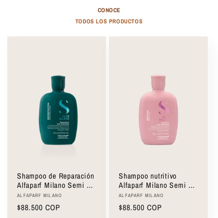
CONOCE
TODOS LOS PRODUCTOS
Shampoo de Reparación
Shampoo nutritivo
Alfaparf Milano Semi Di
Alfaparf Milano Semi Di
Lino Reparative Low
Lino Nutritive Low
Proveedor:
Proveedor:
ALFAPARF MILANO
ALFAPARF MILANO
Shampoo 250ml
Shampoo 250ml
Precio
$88.500 COP
Precio
$88.500 COP