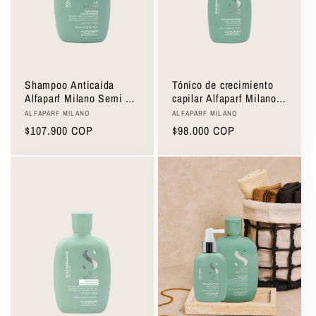
Shampoo Anticaída
Tónico de crecimiento
Alfaparf Milano Semi Di
capilar Alfaparf Milano
Lino Scalp Renew Low
Semi Di Lino Scalp
Proveedor:
Proveedor:
ALFAPARF MILANO
ALFAPARF MILANO
Shampoo 250ml
Renew Energizing Tonic
Precio
$107.900 COP
Precio
$98.000 COP
125ml
habitual
habitual