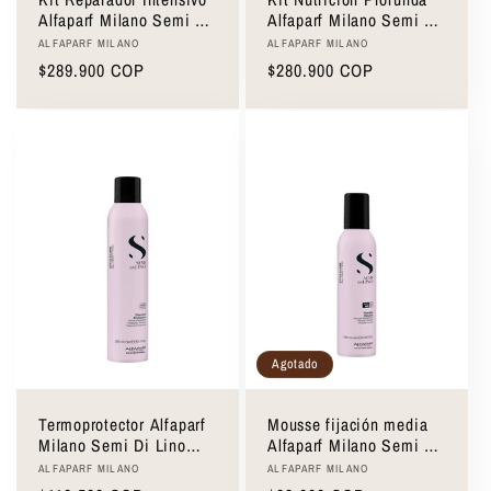
Alfaparf Milano Semi Di
Alfaparf Milano Semi Di
Lino Reconstruction
Lino Moisture Dry Hair
Proveedor:
Proveedor:
ALFAPARF MILANO
ALFAPARF MILANO
Damaged Hair
Precio
$289.900 COP
Precio
$280.900 COP
habitual
habitual
Agotado
Termoprotector Alfaparf
Mousse fijación media
Milano Semi Di Lino
Alfaparf Milano Semi Di
Thermal Protector 300ml
Lino Flexible Mousse
Proveedor:
Proveedor:
ALFAPARF MILANO
ALFAPARF MILANO
250ml