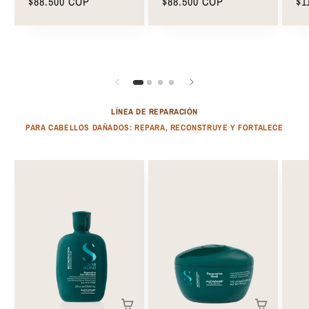
Precio
$88.500 COP
Precio
$88.500 COP
Pr
$1
Conditioner 200ml
habitual
habitual
ha
LÍNEA DE REPARACIÓN
PARA CABELLOS DAÑADOS: REPARA, RECONSTRUYE Y FORTALECE