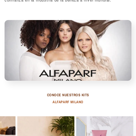
ó
n
:
CONOCE NUESTROS KITS
ALFAPARF MILANO