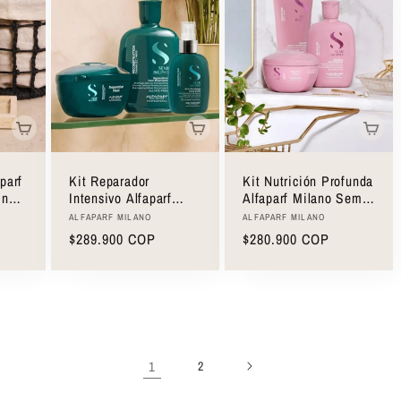
parf
Kit Reparador
Kit Nutrición Profunda
ino
Intensivo Alfaparf
Alfaparf Milano Semi
Milano Semi Di Lino
Di Lino Moisture Dry
Proveedor:
Proveedor:
ALFAPARF MILANO
ALFAPARF MILANO
Reconstruction
Hair
Precio
$289.900 COP
Precio
$280.900 COP
Damaged Hair
habitual
habitual
1
2