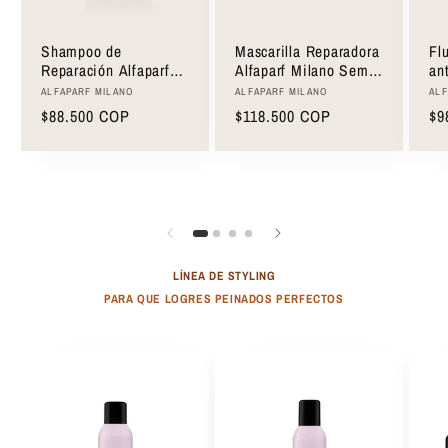
Shampoo de
Mascarilla Reparadora
Fl
Reparación Alfaparf
Alfaparf Milano Semi
ant
Milano Semi Di Lino
Di Lino Reparative
Mi
Proveedor:
Proveedor:
Pro
ALFAPARF MILANO
ALFAPARF MILANO
ALF
Reparative Low
Mask 200ml
An
Precio
$88.500 COP
Precio
$118.500 COP
Pr
$9
Shampoo 250ml
Fl
habitual
habitual
ha
LÍNEA DE STYLING
PARA QUE LOGRES PEINADOS PERFECTOS