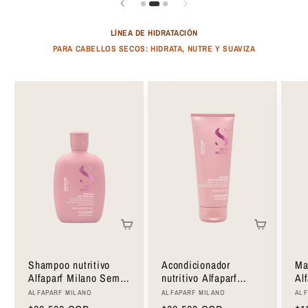
LÍNEA DE HIDRATACIÓN
PARA CABELLOS SECOS: HIDRATA, NUTRE Y SUAVIZA
Shampoo nutritivo
Acondicionador
Mas
Alfaparf Milano Semi
nutritivo Alfaparf
Al
Di Lino Nutritive Low
Milano Semi Di Lino
Di
Proveedor:
Proveedor:
Pro
ALFAPARF MILANO
ALFAPARF MILANO
ALF
Shampoo 250ml
Nutritive Leave-In
20