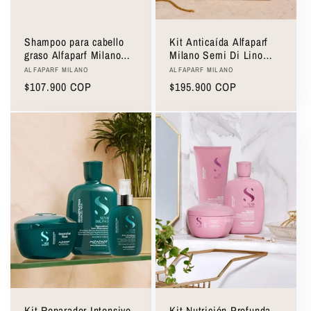
Shampoo para cabello
Kit Anticaída Alfaparf
graso Alfaparf Milano
Milano Semi Di Lino
Balancing Low Shampoo
Scalp Renew Energizing
Proveedor:
Proveedor:
ALFAPARF MILANO
ALFAPARF MILANO
250ml
Precio
$107.900 COP
Precio
$195.900 COP
habitual
habitual
Kit Reparador Intensivo
Kit Nutrición Profunda