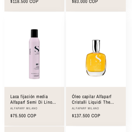
Precio
$118.500 COP
Precio
$83.000 COP
habitual
habitual
Laca fijación media
Óleo capilar Alfaparf
Alfaparf Semi Di Lino
Cristalli Liquidi The
Original Hairspray 300ml
Original 50ml
Proveedor:
Proveedor:
ALFAPARF MILANO
ALFAPARF MILANO
Precio
$75.500 COP
Precio
$137.500 COP
habitual
habitual