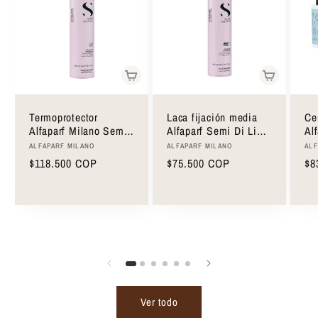
Termoprotector
Laca fijación media
Ce
Alfaparf Milano Semi
Alfaparf Semi Di Lino
Al
Di Lino Thermal
Original Hairspray
St
Proveedor:
Proveedor:
Pro
ALFAPARF MILANO
ALFAPARF MILANO
ALF
Protector 300ml
300ml
75
Precio
$118.500 COP
Precio
$75.500 COP
Pr
$8
habitual
habitual
ha
Ver todo