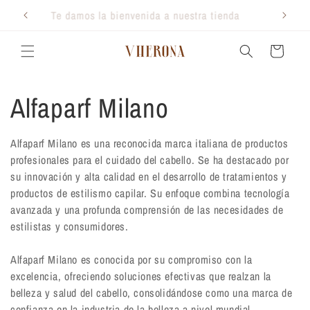
Ir
directamente
Te damos la bienvenida a nuestra tienda
al contenido
Carrito
C
Alfaparf Milano
o
Alfaparf Milano es una reconocida marca italiana de productos
profesionales para el cuidado del cabello. Se ha destacado por
l
su innovación y alta calidad en el desarrollo de tratamientos y
productos de estilismo capilar. Su enfoque combina tecnología
e
avanzada y una profunda comprensión de las necesidades de
estilistas y consumidores.
c
Alfaparf Milano es conocida por su compromiso con la
c
excelencia, ofreciendo soluciones efectivas que realzan la
belleza y salud del cabello, consolidándose como una marca de
i
confianza en la industria de la belleza a nivel mundial.