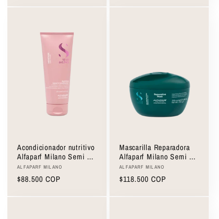
habitual
habitual
Acondicionador nutritivo
Mascarilla Reparadora
Alfaparf Milano Semi Di
Alfaparf Milano Semi Di
Lino Nutritive Leave-In
Lino Reparative Mask
Proveedor:
Proveedor:
ALFAPARF MILANO
ALFAPARF MILANO
Conditioner 200ml
200ml
Precio
$88.500 COP
Precio
$118.500 COP
habitual
habitual