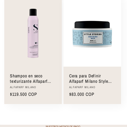
Shampoo en seco
Cera para Definir
texturizante Alfaparf
Alfaparf Milano Style
Semi di Lino Texturizing
Stories Defining Wax
Proveedor:
Proveedor:
ALFAPARF MILANO
ALFAPARF MILANO
Dry Shampoo 300ml
75ml
Precio
$119.500 COP
Precio
$83.000 COP
habitual
habitual