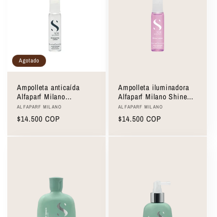
Agotado
Ampolleta anticaída
Ampolleta iluminadora
Alfaparf Milano
Alfaparf Milano Shine
Energizing Lotion 10ml
Lotion 13ml
Proveedor:
Proveedor:
ALFAPARF MILANO
ALFAPARF MILANO
Precio
$14.500 COP
Precio
$14.500 COP
habitual
habitual