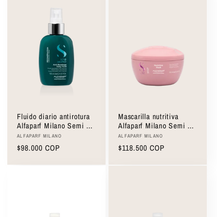
Fluido diario antirotura
Mascarilla nutritiva
Alfaparf Milano Semi Di
Alfaparf Milano Semi Di
Lino Anti-Breakage Daily
Lino Nutritive Mask
Proveedor:
Proveedor:
ALFAPARF MILANO
ALFAPARF MILANO
Fluid 125ml
200ml
Precio
$98.000 COP
Precio
$118.500 COP
habitual
habitual