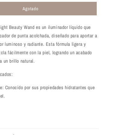
para
Agotado
Iluminador
líquido
Elf
light Beauty Wand es un iluminador líquido que
Halo
Glow
cador de punta acolchada, diseñado para aportar a
Highlight
dor luminoso y radiante. Esta fórmula ligera y
Beauty
cla fácilmente con la piel, logrando un acabado
Wand
a un brillo natural.
acados:
: Conocido por sus propiedades hidratantes que
el.