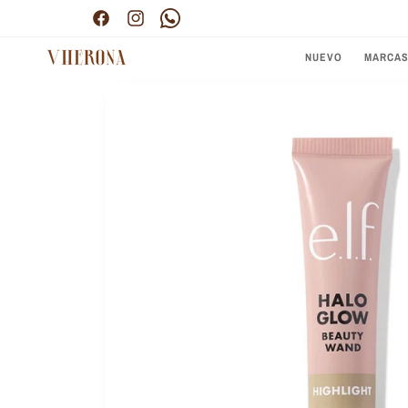
Ir
Envío gratis por compras superiores a $300.000
directamente
Facebook
Instagram
Pinterest
al contenido
NUEVO
MARCA
Ir
directamente
a la
información
del producto