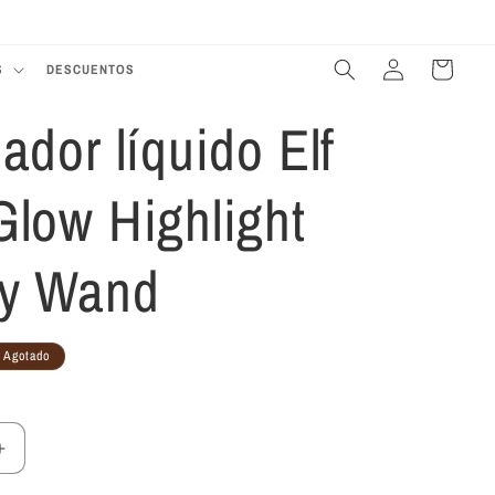
Te damos la bienvenida a nuestra tienda
Iniciar
Carrito
S
DESCUENTOS
sesión
ador líquido Elf
Glow Highlight
ty Wand
Agotado
Aumentar
cantidad