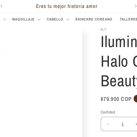
Eres tu mejor historia amor
S
MAQUILLAJE
CABELLO
SKINCARE COREANO
TALLERE
ELF
Ilumin
Halo 
Beau
Precio
$79.900 COP
habitual
Cantidad
Reducir
cantidad