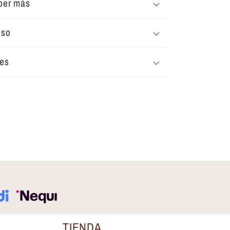
ber más
uso
tes
TIENDA