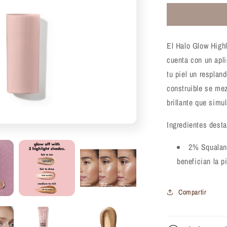
para
Iluminador
líquido
Elf
El Halo Glow High
Halo
Glow
cuenta con un apli
Highlight
tu piel un resplan
Beauty
construible se mez
Wand
brillante que simul
Ingredientes dest
2% Squalane
benefician la pi
Compartir