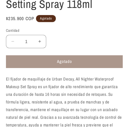
Setting Spray 118ml
Precio
$235.900 COP
Agotado
habitual
Cantidad
Reducir
Aumentar
cantidad
cantidad
para
para
Agotado
Fijador
Fijador
de
de
Maquillaje
Maquillaje
El fijador de maquillaje de Urban Decay, All Nighter Waterproof
Urban
Urban
Decay
Decay
Makeup Set Spray es un fijador de alto rendimiento que garantiza
All
All
una duración de hasta 16 horas sin necesidad de retoques. Su
Nighter
Nighter
fórmula ligera, resistente al agua, a prueba de manchas y de
Waterproof
Waterproof
transferencia, mantiene el maquillaje en su lugar con un acabado
Makeup
Makeup
Setting
Setting
natural de piel real. Gracias a su avanzada tecnología de control de
Spray
Spray
temperatura, ayuda a mantener la piel fresca y previene que el