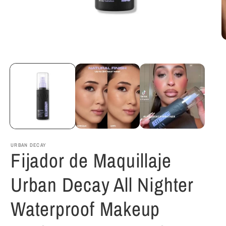
Abrir
A
elemento
e
multimedia
m
1
2
en
e
una
u
ventana
v
modal
m
URBAN DECAY
Fijador de Maquillaje
Urban Decay All Nighter
Waterproof Makeup