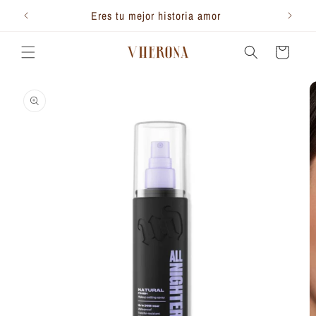
Ir
directamente
300.000
Eres tu mejor historia amor
Te 
al contenido
Carrito
Ir
directamente
a la
información
del producto