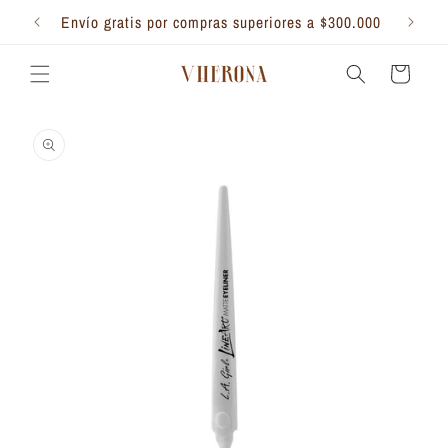
Ir
directamente
Envío gratis por compras superiores a $300.000
al contenido
Carrito
Ir
directamente
a la
información
del producto