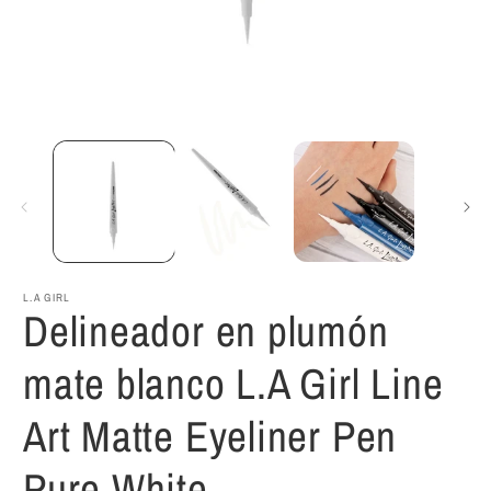
Abrir
A
elemento
e
multimedia
m
1
2
en
e
una
u
ventana
v
modal
m
L.A GIRL
Delineador en plumón
mate blanco L.A Girl Line
Art Matte Eyeliner Pen
Pure White