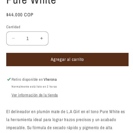
Precio
$44.000 COP
habitual
Cantidad
Reducir
Aumentar
cantidad
cantidad
para
para
Agregar al carrito
Delineador
Delineador
en
en
plumón
plumón
mate
mate
Retiro disponible en
Vherona
blanco
blanco
Normalmente está listo en 2 horas
L.A
L.A
Ver información de la tienda
Girl
Girl
Line
Line
Art
Art
El delineador en plumón mate de L.A Girl en el tono Pure White es
Matte
Matte
la herramienta ideal para lograr trazos precisos y un acabado
Eyeliner
Eyeliner
impecable. Su fórmula de secado rápido y pigmento de alta
Pen
Pen