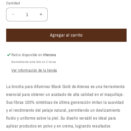
Cantidad
Reducir
Aumentar
cantidad
cantidad
para
para
Agregar al carrito
Brocha
Brocha
para
para
difuminar
difuminar
Atenea
Atenea
Retiro disponible en
Vherona
Black
Black
Normalmente está listo en 2 horas
Gold
Gold
Ver información de la tienda
16
16
La brocha para difuminar Black Gold de Atenea es una herramienta
esencial para obtener un acabado de alta calidad en el maquillaje.
Sus fibras 100% sintéticas de última generación imitan la suavidad
y el rendimiento del pelaje natural, permitiendo un deslizamiento
fluido y uniforme sobre la piel. Su diseño versátil es ideal para
aplicar productos en polvo y en crema, logrando resultados