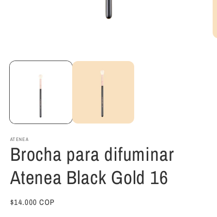
Abrir
A
elemento
e
multimedia
m
1
2
en
e
una
u
ventana
v
modal
m
ATENEA
Brocha para difuminar
Atenea Black Gold 16
Precio
$14.000 COP
habitual