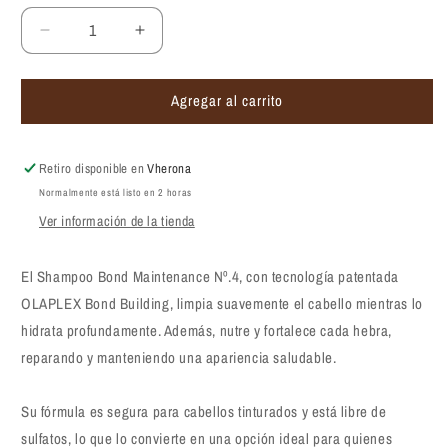
Reducir
Aumentar
cantidad
cantidad
para
para
Agregar al carrito
Shampoo
Shampoo
Olaplex
Olaplex
Bond
Bond
Maintenance
Maintenance
Retiro disponible en
Vherona
Shampoo
Shampoo
Normalmente está listo en 2 horas
#4
#4
Ver información de la tienda
El Shampoo Bond Maintenance Nº.4, con tecnología patentada
OLAPLEX Bond Building, limpia suavemente el cabello mientras lo
hidrata profundamente. Además, nutre y fortalece cada hebra,
reparando y manteniendo una apariencia saludable.
Su fórmula es segura para cabellos tinturados y está libre de
sulfatos, lo que lo convierte en una opción ideal para quienes