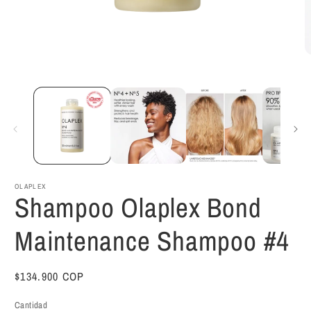
Abrir
A
elemento
e
multimedia
m
1
2
en
e
una
u
ventana
v
modal
m
OLAPLEX
Shampoo Olaplex Bond
Maintenance Shampoo #4
Precio
$134.900 COP
habitual
Cantidad