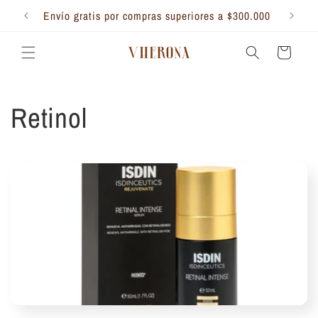
Ir
directamente
Envío gratis por compras superiores a $300.000
al contenido
Carrito
C
Retinol
o
l
e
c
c