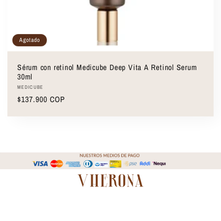
Agotado
Sérum con retinol Medicube Deep Vita A Retinol Serum
30ml
Proveedor:
MEDICUBE
Precio
$137.900 COP
habitual