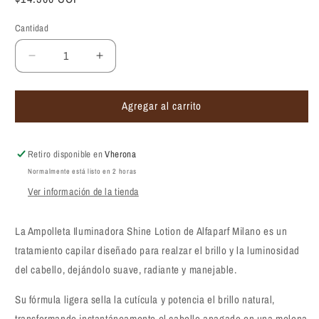
habitual
Cantidad
Reducir
Aumentar
cantidad
cantidad
para
para
Agregar al carrito
Ampolleta
Ampolleta
iluminadora
iluminadora
Alfaparf
Alfaparf
Milano
Milano
Retiro disponible en
Vherona
Shine
Shine
Normalmente está listo en 2 horas
Lotion
Lotion
Ver información de la tienda
13ml
13ml
La Ampolleta Iluminadora Shine Lotion de Alfaparf Milano es un
tratamiento capilar diseñado para realzar el brillo y la luminosidad
del cabello, dejándolo suave, radiante y manejable.
Su fórmula ligera sella la cutícula y potencia el brillo natural,
transformando instantáneamente el cabello apagado en una melena