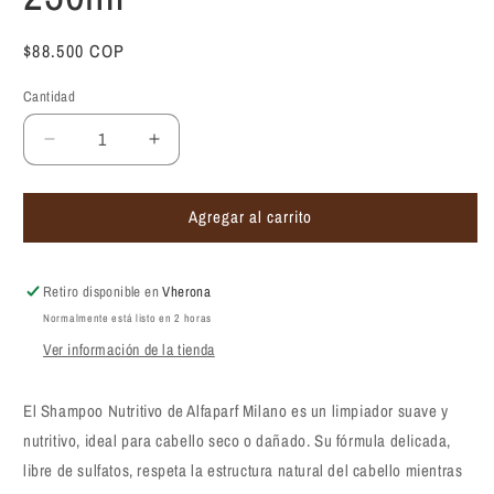
Precio
$88.500 COP
habitual
Cantidad
Reducir
Aumentar
cantidad
cantidad
para
para
Agregar al carrito
Shampoo
Shampoo
nutritivo
nutritivo
Alfaparf
Alfaparf
Milano
Milano
Retiro disponible en
Vherona
Semi
Semi
Normalmente está listo en 2 horas
Di
Di
Ver información de la tienda
Lino
Lino
Nutritive
Nutritive
Low
Low
El Shampoo Nutritivo de Alfaparf Milano es un limpiador suave y
Shampoo
Shampoo
nutritivo, ideal para cabello seco o dañado. Su fórmula delicada,
250ml
250ml
libre de sulfatos, respeta la estructura natural del cabello mientras