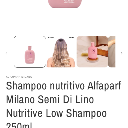
Abrir
A
elemento
e
multimedia
m
1
2
en
e
una
u
ventana
v
modal
m
ALFAPARF MILANO
Shampoo nutritivo Alfaparf
Milano Semi Di Lino
Nutritive Low Shampoo
250ml