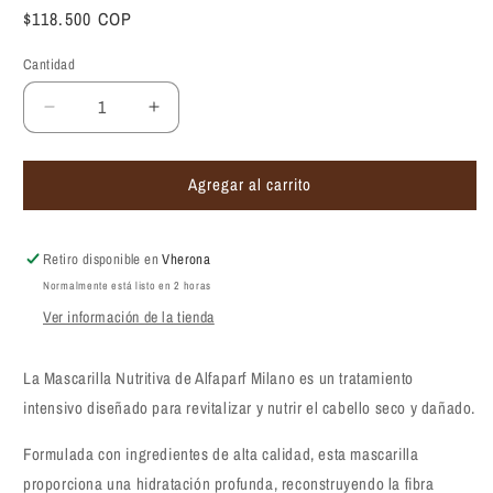
Precio
$118.500 COP
habitual
Cantidad
Reducir
Aumentar
cantidad
cantidad
para
para
Agregar al carrito
Mascarilla
Mascarilla
nutritiva
nutritiva
Alfaparf
Alfaparf
Milano
Milano
Retiro disponible en
Vherona
Semi
Semi
Normalmente está listo en 2 horas
Di
Di
Ver información de la tienda
Lino
Lino
Nutritive
Nutritive
Mask
Mask
La Mascarilla Nutritiva de Alfaparf Milano es un tratamiento
200ml
200ml
intensivo diseñado para revitalizar y nutrir el cabello seco y dañado.
Formulada con ingredientes de alta calidad, esta mascarilla
proporciona una hidratación profunda, reconstruyendo la fibra