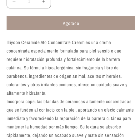
Reducir
Aumentar
cantidad
cantidad
para
para
Agotado
Crema
Crema
concentrada
concentrada
de
de
Illiyoon Ceramide Ato Concentrate Cream es una crema
ceramidas
ceramidas
Illiyoon
Illiyoon
concentrada especialmente formulada para piel sensible que
Ceramide
Ceramide
requiere hidratación profunda y fortalecimiento de la barrera
Ato
Ato
cutánea. Su fórmula hipoalergénica, sin fragancia y libre de
Concentrate
Concentrate
parabenos, ingredientes de origen animal, aceites minerales,
Cream
Cream
230
230
colorantes y otros irritantes comunes, ofrece un cuidado suave y
ml
ml
altamente hidratante.
Incorpora cápsulas blandas de ceramidas altamente concentradas
que se funden al contacto con la piel, aportando un efecto calmante
inmediato y favoreciendo la reparación de la barrera cutánea para
mantener la humedad por más tiempo. Su textura se absorbe
rápidamente, dejando un acabado suave y mate sin sensación