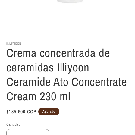
Abrir
elemento
multimedia
1
ILLIYIOON
en
Crema concentrada de
una
ventana
modal
ceramidas Illiyoon
Ceramide Ato Concentrate
Cream 230 ml
Precio
$135.900 COP
Agotado
habitual
Cantidad