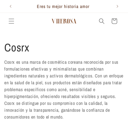
Ir
directamente
300.000
Eres tu mejor historia amor
Te 
al contenido
Carrito
C
Cosrx
o
Cosrx es una marca de cosmética coreana reconocida por sus
formulaciones efectivas y minimalistas que combinan
l
ingredientes naturales y activos dermatológicos. Con un enfoque
en la salud de la piel, sus productos están diseñados para tratar
e
problemas específicos como acné, sensibilidad e
hiperpigmentación, ofreciendo resultados visibles y seguros.
c
Cosrx se distingue por su compromiso con la calidad, la
innovación y la transparencia, ganándose la confianza de
c
consumidores en todo el mundo.