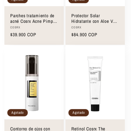
Parches tratamiento de
Protector Solar
acné Cosrx Acne Pimple
Hidratante con Aloe Vera
Master Patch 24uds
Cosrx Aloe Soothing Sun
Proveedor:
Proveedor:
COSRX
COSRX
Cream 50ml
Precio
$39.900 COP
Precio
$84.900 COP
habitual
habitual
Agotado
Agotado
Contorno de ojos con
Retinol Cosrx The