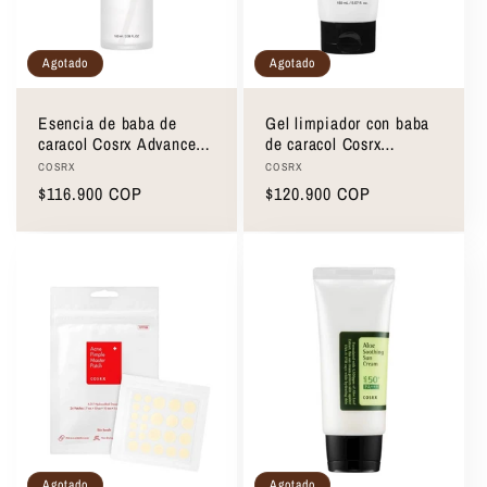
Agotado
Agotado
Esencia de baba de
Gel limpiador con baba
caracol Cosrx Advanced
de caracol Cosrx
Snail 96 Mucin Power
Advanced Snail Mucin
Proveedor:
Proveedor:
COSRX
COSRX
Essence 100ml
Power Gel Cleanser
Precio
$116.900 COP
Precio
$120.900 COP
150ml
habitual
habitual
Agotado
Agotado