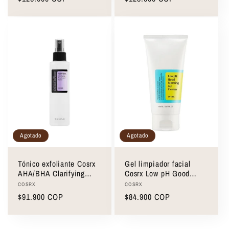
habitual
habitual
Agotado
Agotado
Tónico exfoliante Cosrx
Gel limpiador facial
AHA/BHA Clarifying
Cosrx Low pH Good
Treatment Toner 150ml
Morning Gel Cleanser
Proveedor:
Proveedor:
COSRX
COSRX
150ml
Precio
$91.900 COP
Precio
$84.900 COP
habitual
habitual