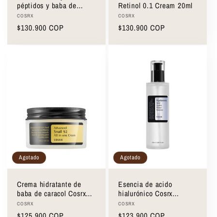
péptidos y baba de
Retinol 0.1 Cream 20ml
caracol Cosrx Advanced
Proveedor:
Proveedor:
COSRX
COSRX
Snail Peptide Eye
Precio
$130.900 COP
Precio
$130.900 COP
Cream 25ml
habitual
habitual
Agotado
Agotado
Crema hidratante de
Esencia de acido
baba de caracol Cosrx
hialurónico Cosrx
Advanced Snail 92 All In
Hyaluronic Acid Hydra
Proveedor:
Proveedor:
COSRX
COSRX
One Cream 100g
Power Essence 100ml
Precio
$125.900 COP
Precio
$123.900 COP