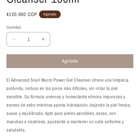
Precio
$120.900 COP
Agotado
habitual
Cantidad
Reducir
Aumentar
cantidad
cantidad
para
para
Agotado
Gel
Gel
limpiador
limpiador
con
con
El Advanced Snail Mucin Power Gel Cleanser ofrece una limpieza
baba
baba
de
de
profunda, incluso en los poros más difíciles, sin irritar la piel
caracol
caracol
sensible. Su fórmula cremosa y humectante elimina impurezas y
Cosrx
Cosrx
exceso de sebo mientras aporta hidratación, dejando la piel fresca,
Advanced
Advanced
suave y equilibrada. Apto para pieles sensibles, secas, con
Snail
Snail
Mucin
Mucin
manchas o cicatrices, ayudando a mantener un cutis uniforme y
Power
Power
saludable.
Gel
Gel