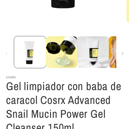
Abrir
A
elemento
e
multimedia
m
1
2
en
e
una
u
ventana
v
modal
m
COSRX
Gel limpiador con baba de
caracol Cosrx Advanced
Snail Mucin Power Gel
Cleanser 150ml