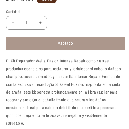
habitual
Cantidad
Reducir
Aumentar
cantidad
cantidad
para
para
Agotado
Kit
Kit
reparador
reparador
Wella
Wella
El Kit Reparador Wella Fusion Intense Repair combina tres
Professionals
Professionals
Fusion
Fusion
productos esenciales para restaurar y fortalecer el cabello dañado:
Intense
Intense
shampoo, acondicionador, y mascarilla Intense Repair. Formulado
Repair
Repair
con la exclusiva Tecnología Silksteel Fusion, inspirada en la seda
de araña, este kit penetra profundamente en la fibra capilar para
reparar y proteger el cabello frente a la rotura y los daños
mecánicos. Ideal para cabello debilitado o sometido a procesos
químicos, deja el cabello suave, manejable y visiblemente
saludable.