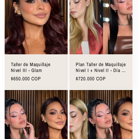
Taller de Maquillaje
Plan Taller de Maquillaje
Nivel III - Glam
Nivel I + Nivel II - Día a
Día + Noche
Precio
$650.000 COP
Precio
$720.000 COP
habitual
habitual