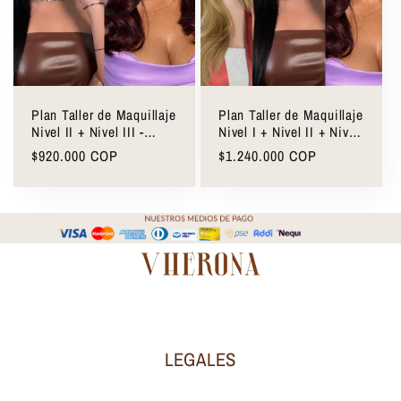
Plan Taller de Maquillaje
Plan Taller de Maquillaje
Nivel II + Nivel III -
Nivel I + Nivel II + Nivel
Noche + Glam
III - Día a Día + Día &
Precio
$920.000 COP
Precio
$1.240.000 COP
Noche + Glam
habitual
habitual
LEGALES