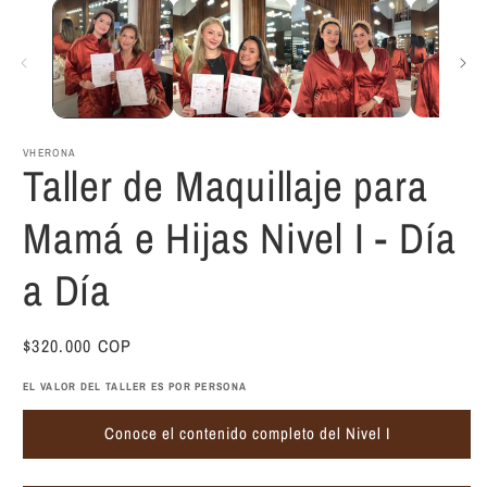
VHERONA
Taller de Maquillaje para
Mamá e Hijas Nivel I - Día
a Día
Precio
$320.000 COP
habitual
EL VALOR DEL TALLER ES POR PERSONA
Conoce el contenido completo del Nivel I