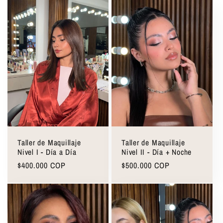
Taller de Maquillaje
Taller de Maquillaje
Nivel I - Día a Día
Nivel II - Día + Noche
Precio
$400.000 COP
Precio
$500.000 COP
habitual
habitual