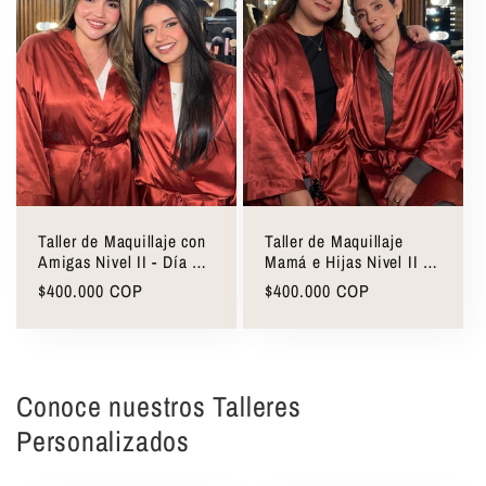
Taller de Maquillaje con
Taller de Maquillaje
Amigas Nivel II - Día +
Mamá e Hijas Nivel II -
Noche
Día + Noche
Precio
$400.000 COP
Precio
$400.000 COP
habitual
habitual
Conoce nuestros Talleres
Personalizados