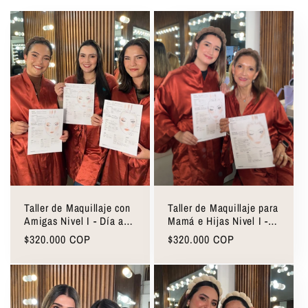
Taller de Maquillaje con
Taller de Maquillaje para
Amigas Nivel I - Día a
Mamá e Hijas Nivel I -
Día
Día a Día
Precio
$320.000 COP
Precio
$320.000 COP
habitual
habitual