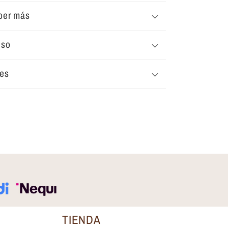
ber más
uso
tes
TIENDA