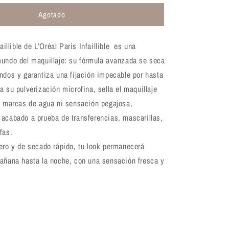
para
Agotado
Spray
fijador
de
faillible de L’Oréal Paris Infaillible es una
maquillaje
L’Oréal
mundo del maquillaje: su fórmula avanzada se seca
Infallible
ndos y garantiza una fijación impecable por hasta
50g
a su pulverización microfina, sella el maquillaje
s, marcas de agua ni sensación pegajosa,
 acabado a prueba de transferencias, mascarillas,
fas.
ero y de secado rápido, tu look permanecerá
mañana hasta la noche, con una sensación fresca y