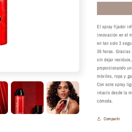
para
Spray
fijador
de
El spray fijador in
maquillaje
L’Oréal
innovación en el 
Infallible
en tan solo 3 segu
50g
36 horas. Gracias 
sin dejar residuo
proporcionando un
móviles, ropa y ga
Con este spray lig
intacto desde la 
cómoda.
Compartir