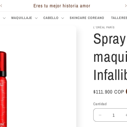
Eres tu mejor historia amor
S
MAQUILLAJE
CABELLO
SKINCARE COREANO
TALLERE
L'ORÉAL PARÍS
Spray 
maquil
Infall
Precio
$111.900 COP
habitual
Cantidad
Reducir
cantidad