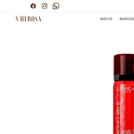
Ir
Envío gratis por compras superiores a $300.000
directamente
Facebook
Instagram
Pinterest
al contenido
NUEVO
MARCA
Ir
directamente
a la
información
del producto