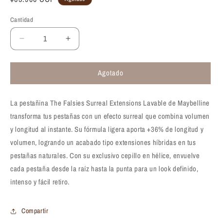
habitual
Cantidad
Reducir
Aumentar
cantidad
cantidad
para
para
Agotado
Pestañina
Pestañina
Maybelline
Maybelline
The
The
La pestañina The Falsies Surreal Extensions Lavable de Maybelline
Falsies
Falsies
Surreal
Surreal
transforma tus pestañas con un efecto surreal que combina volumen
Extensions
Extensions
y longitud al instante. Su fórmula ligera aporta +36% de longitud y
Lavable
Lavable
volumen, logrando un acabado tipo extensiones híbridas en tus
pestañas naturales. Con su exclusivo cepillo en hélice, envuelve
cada pestaña desde la raíz hasta la punta para un look definido,
intenso y fácil retiro.
Compartir