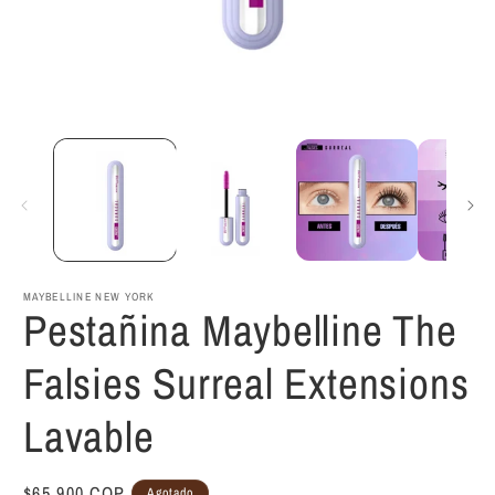
Abrir
A
elemento
e
multimedia
m
1
2
en
e
una
u
ventana
v
modal
m
MAYBELLINE NEW YORK
Pestañina Maybelline The
Falsies Surreal Extensions
Lavable
Precio
$65.900 COP
Agotado