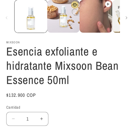
MIXSOON
Esencia exfoliante e
hidratante Mixsoon Bean
Essence 50ml
Precio
$132.900 COP
habitual
Cantidad
Reducir
Aumentar
cantidad
cantidad