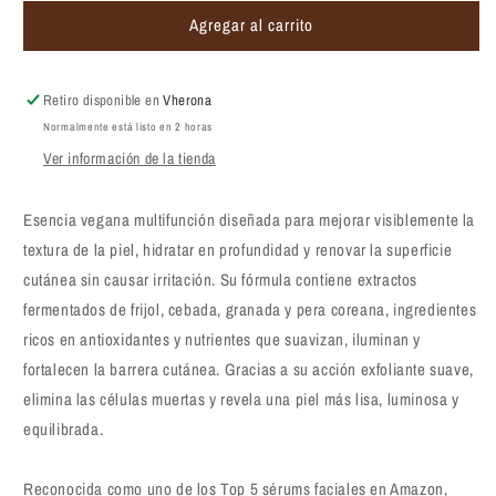
para
para
Agregar al carrito
Esencia
Esencia
exfoliante
exfoliante
e
e
hidratante
hidratante
Retiro disponible en
Vherona
Mixsoon
Mixsoon
Normalmente está listo en 2 horas
Bean
Bean
Ver información de la tienda
Essence
Essence
50ml
50ml
Esencia vegana multifunción diseñada para mejorar visiblemente la
textura de la piel, hidratar en profundidad y renovar la superficie
cutánea sin causar irritación. Su fórmula contiene extractos
fermentados de frijol, cebada, granada y pera coreana, ingredientes
ricos en antioxidantes y nutrientes que suavizan, iluminan y
fortalecen la barrera cutánea. Gracias a su acción exfoliante suave,
elimina las células muertas y revela una piel más lisa, luminosa y
equilibrada.
Reconocida como uno de los Top 5 sérums faciales en Amazon,