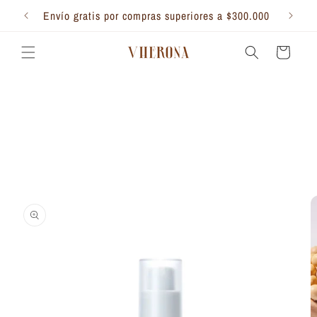
Ir
directamente
Envío gratis por compras superiores a $300.000
al contenido
Carrito
Ir
directamente
a la
información
del producto