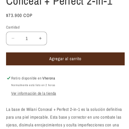
Conceal + Perfect 2-in-1
Precio
$73.900 COP
habitual
Cantidad
Reducir
Aumentar
cantidad
cantidad
para
para
Agregar al carrito
Base
Base
Milani
Milani
Base
Base
Fluida
Fluida
Retiro disponible en
Vherona
Conceal
Conceal
Normalmente está listo en 2 horas
+
+
Ver información de la tienda
Perfect
Perfect
2-
2-
in-
in-
La base de Milani Conceal + Perfect 2-in-1 es la solución definitiva
1
1
para una piel impecable. Esta base y corrector en uno combate las
ojeras, disimula enrojecimientos y oculta imperfecciones con una