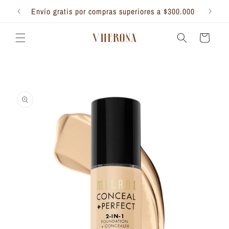
Ir
directamente
Envío gratis por compras superiores a $300.000
al contenido
Carrito
Ir
directamente
a la
información
del producto