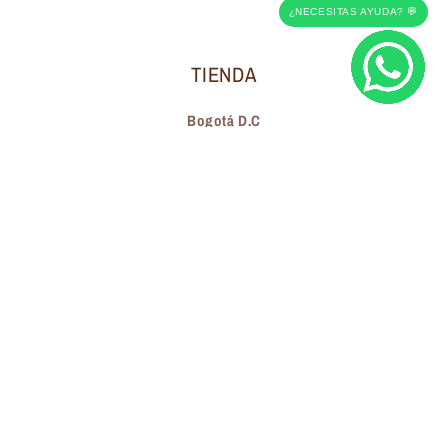
¿NECESITAS AYUDA? 💬
TIENDA
Bogotá D.C
Calle 140 #18 - 19
Suscríbete a nuestros correos electrónicos
Correo electrónico
Facebook
Instagram
Pinterest
© 2026,
Vherona
Hecho con 🤎 en Colombia. Todos los derechos reservados.