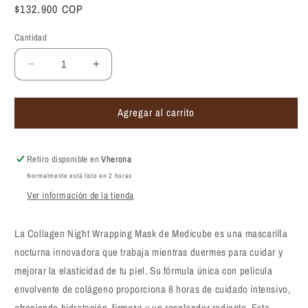
Precio
$132.900 COP
habitual
Cantidad
Reducir
Aumentar
cantidad
cantidad
para
para
Agregar al carrito
Mascarilla
Mascarilla
nocturna
nocturna
con
con
colágeno
colágeno
Retiro disponible en
Vherona
Medicube
Medicube
Normalmente está listo en 2 horas
Collagen
Collagen
Ver información de la tienda
Night
Night
Wrapping
Wrapping
Mask
Mask
La Collagen Night Wrapping Mask de Medicube es una mascarilla
75ml
75ml
nocturna innovadora que trabaja mientras duermes para cuidar y
mejorar la elasticidad de tu piel. Su fórmula única con película
envolvente de colágeno proporciona 8 horas de cuidado intensivo,
ofreciendo hidratación, firmeza y un resplandor radiante. Esta