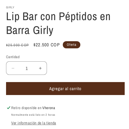
GIRLY
Lip Bar con Péptidos en
Barra Girly
Precio
Precio
$22.500 COP
Oferta
$25.000 COP
habitual
de
Cantidad
oferta
Reducir
Aumentar
cantidad
cantidad
para
para
Agregar al carrito
Lip
Lip
Bar
Bar
con
con
Péptidos
Péptidos
Retiro disponible en
Vherona
en
en
Normalmente está listo en 2 horas
Barra
Barra
Ver información de la tienda
Girly
Girly