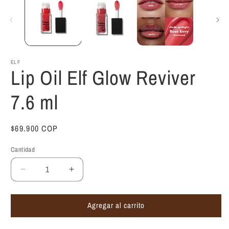
ELF
Lip Oil Elf Glow Reviver
7.6 ml
Precio
$69.900 COP
habitual
Cantidad
Reducir
Aumentar
cantidad
cantidad
para
para
Agregar al carrito
Lip
Lip
Oil
Oil
Elf
Elf