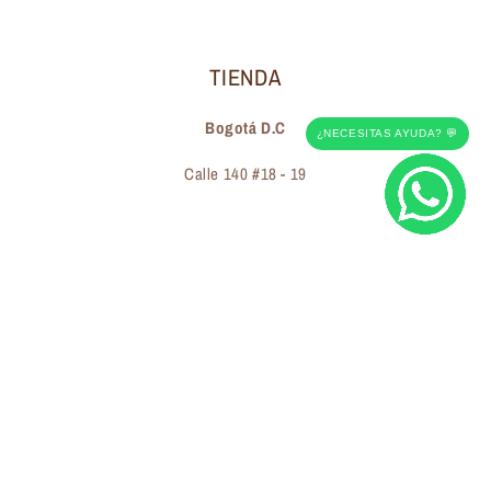
TIENDA
Bogotá D.C
¿NECESITAS AYUDA? 💬
Calle 140 #18 - 19
Suscríbete a nuestros correos electrónicos
Correo electrónico
Facebook
Instagram
Pinterest
© 2026,
Vherona
Hecho con 🤎 en Colombia. Todos los derechos reservados.