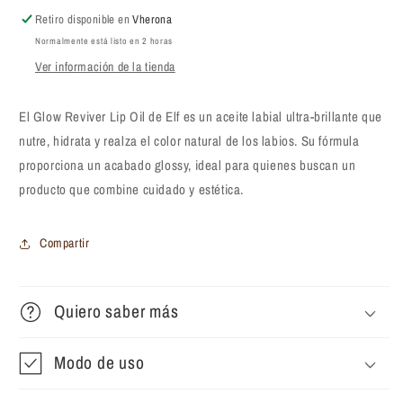
Glow
Glow
Retiro disponible en
Vherona
Reviver
Reviver
Normalmente está listo en 2 horas
7.6
7.6
Ver información de la tienda
ml
ml
El Glow Reviver Lip Oil de Elf es un aceite labial ultra-brillante que
nutre, hidrata y realza el color natural de los labios. Su fórmula
proporciona un acabado glossy, ideal para quienes buscan un
producto que combine cuidado y estética.
Compartir
Quiero saber más
Modo de uso