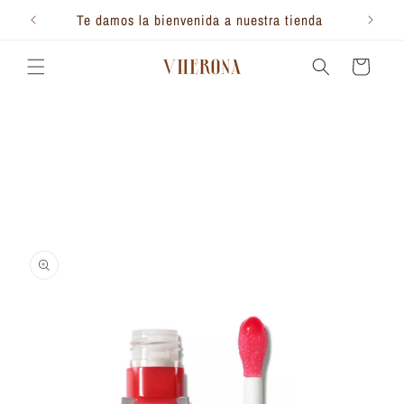
Ir
directamente
Te damos la bienvenida a nuestra tienda
al contenido
Carrito
Ir
directamente
a la
información
del producto