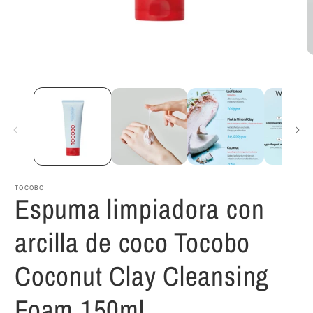
Abrir
A
elemento
e
multimedia
m
1
2
en
e
una
u
ventana
v
modal
m
TOCOBO
Espuma limpiadora con
arcilla de coco Tocobo
Coconut Clay Cleansing
Foam 150ml