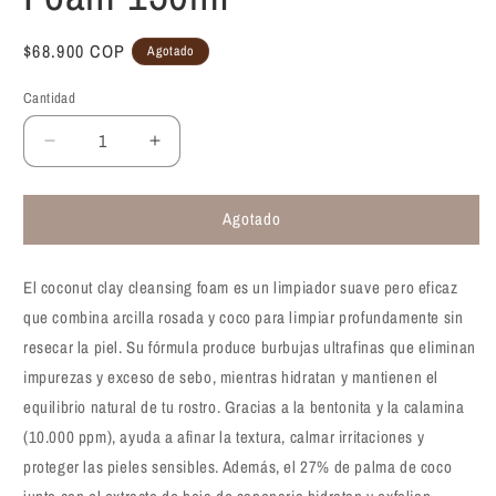
Precio
$68.900 COP
Agotado
habitual
Cantidad
Reducir
Aumentar
cantidad
cantidad
para
para
Agotado
Espuma
Espuma
limpiadora
limpiadora
con
con
El coconut clay cleansing foam es un limpiador suave pero eficaz
arcilla
arcilla
de
de
que combina arcilla rosada y coco para limpiar profundamente sin
coco
coco
resecar la piel. Su fórmula produce burbujas ultrafinas que eliminan
Tocobo
Tocobo
impurezas y exceso de sebo, mientras hidratan y mantienen el
Coconut
Coconut
equilibrio natural de tu rostro. Gracias a la bentonita y la calamina
Clay
Clay
Cleansing
Cleansing
(10.000 ppm), ayuda a afinar la textura, calmar irritaciones y
Foam
Foam
proteger las pieles sensibles. Además, el 27% de palma de coco
150ml
150ml