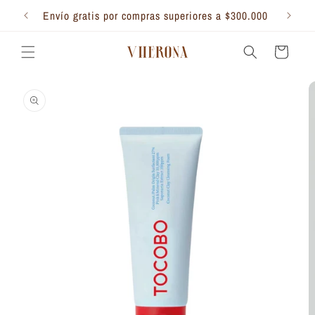
Ir
directamente
Envío gratis por compras superiores a $300.000
al contenido
Carrito
Ir
directamente
a la
información
del producto