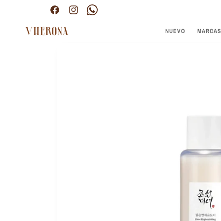
Ir
Envío gratis por compras superiores a $300.000
directamente
Facebook
Instagram
Pinterest
al contenido
NUEVO
MARCA
Ir
directamente
a la
información
del producto