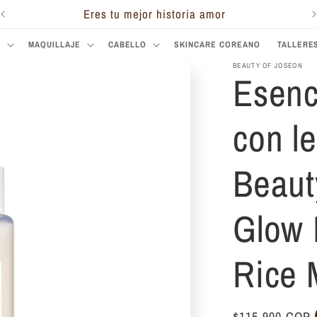
Eres tu mejor historia amor
S
MAQUILLAJE
CABELLO
SKINCARE COREANO
TALLERE
BEAUTY OF JOSEON
Esenc
con l
Beaut
Glow 
Rice 
Precio
$115.900 COP