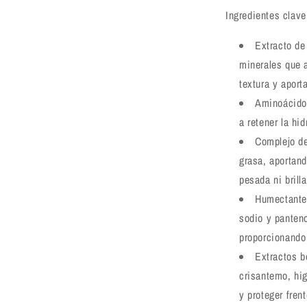
Ingredientes clave
Extracto de
minerales que a
textura y aport
Aminoácidos
a retener la hi
Complejo de
grasa, aportan
pesada ni brilla
Humectantes
sodio y panteno
proporcionando 
Extractos b
crisantemo, hig
y proteger fren