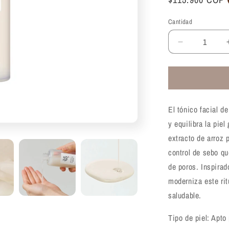
habitual
Cantidad
Reducir
cantidad
para
Esencia
iluminadora
con
El tónico facial d
leche
de
y equilibra la pie
arroz
extracto de arroz 
Beauty
control de sebo qu
of
Joseon
de poros. Inspirad
Glow
moderniza este rit
Replenishin
saludable.
Rice
Milk
Tipo de piel: Apto
150ml