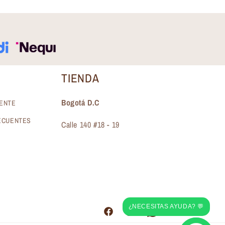
TIENDA
Bogotá D.C
IENTE
ECUENTES
Calle 140 #18 - 19
¿NECESITAS AYUDA? 💬
Facebook
Instagram
Pinterest