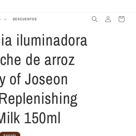
Te damos la bienvenida a nuestra tienda
Iniciar
Carrito
S
DESCUENTOS
sesión
ia iluminadora
eche de arroz
y of Joseon
Replenishing
Milk 150ml
Agotado