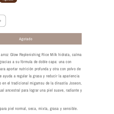
Aumentar
cantidad
para
Agotado
Esencia
iluminadora
con
e arroz Glow Replenishing Rice Milk hidrata, calma
leche
de
l gracias a su fórmula de doble capa: una con
arroz
para aportar nutrición profunda y otra con polvo de
Beauty
e ayuda a regular la grasa y reducir la apariencia
of
Joseon
o en el tradicional migamsu de la dinastía Joseon,
Glow
ual ancestral para lograr una piel suave, radiante y
g
Replenishing
Rice
Milk
 para piel normal, seca, mixta, grasa y sensible.
150ml