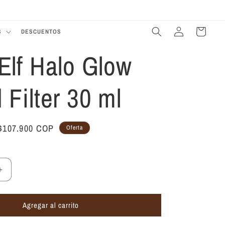
Te damos la bienvenida a nuestra tienda
Iniciar
Carrito
S
DESCUENTOS
sesión
 Elf Halo Glow
 Filter 30 ml
Precio
$107.900 COP
Oferta
de
oferta
Aumentar
cantidad
para
Agregar al carrito
Tinta
Elf