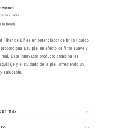
Halo
Glow
en
Vherona
Liquid
sto en 2 horas
Filter
 la tienda
30
ml
 Filter de Elf es un potenciador de brillo líquido
 proporciona a tu piel un efecto de filtro suave y
a real. Este innovador producto combina las
quillaje y el cuidado de la piel, ofreciendo un
y saludable.
ber más
uso