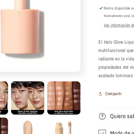
Halo
Glow
Retiro disponible 
Liquid
Normalmente está li
Filter
Ver información de
30
ml
El Halo Glow Liquid
multifuncional que
radiante en la vid
propiedades del ma
acabado luminoso 
Compartir
Quiero sa
Modo de 