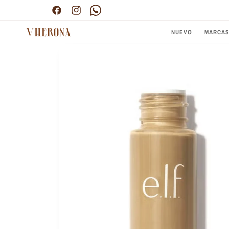
Ir
Envío gratis por compras superiores a $300.000
directamente
Facebook
Instagram
Pinterest
al contenido
NUEVO
MARCA
Ir
directamente
a la
información
del producto