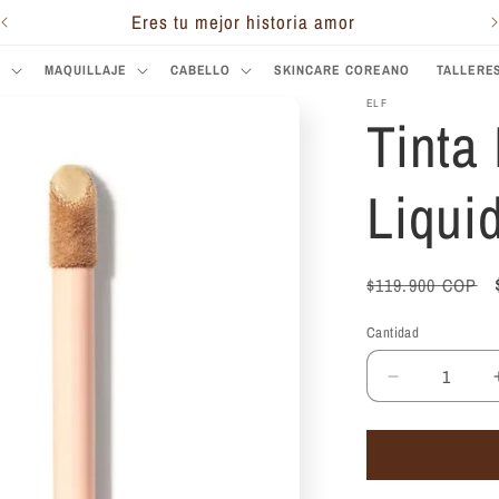
Eres tu mejor historia amor
S
MAQUILLAJE
CABELLO
SKINCARE COREANO
TALLERE
ELF
Tinta
Liquid
Precio
$119.900 COP
habitual
Cantidad
Reducir
cantidad
para
Tinta
Elf