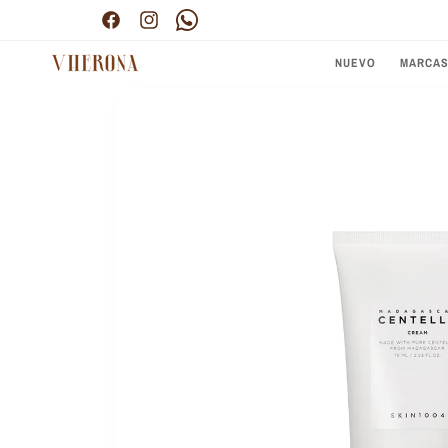
Ir
directamente
Facebook
Instagram
Pinterest
al contenido
NUEVO
MARCA
Ir
directamente
a la
información
del producto