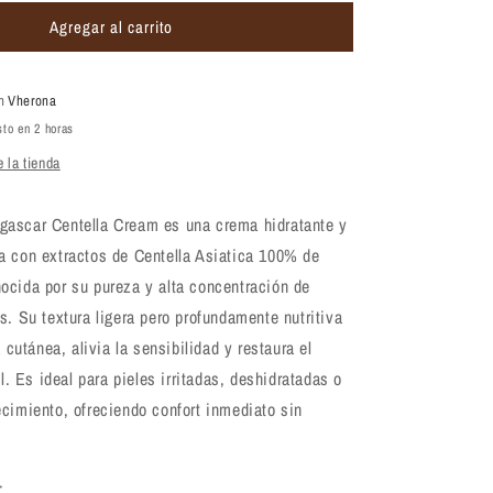
para
Agregar al carrito
Crema
de
centella
–
en
Vherona
Skin1004
sto en 2 horas
r
Madagascar
 la tienda
Centella
Cream
75
ascar Centella Cream es una crema hidratante y
ml
a con extractos de Centella Asiatica 100% de
ocida por su pureza y alta concentración de
s. Su textura ligera pero profundamente nutritiva
a cutánea, alivia la sensibilidad y restaura el
el. Es ideal para pieles irritadas, deshidratadas o
cimiento, ofreciendo confort inmediato sin
: