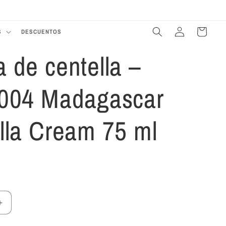
Eres tu mejor historia amor
T
Iniciar
Carrito
S
DESCUENTOS
sesión
 de centella –
004 Madagascar
lla Cream 75 ml
Aumentar
cantidad