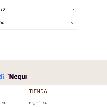
uso
tes
TIENDA
Bogotá D.C
IENTE