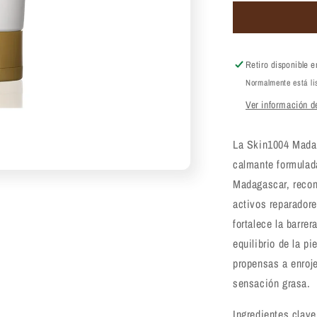
para
Crema
de
centella
–
Retiro disponible 
Skin1004
Normalmente está li
Madagasca
Ver información de
Centella
Cream
75
La Skin1004 Madag
ml
calmante formulad
Madagascar, recon
activos reparadore
fortalece la barrer
equilibrio de la pi
propensas a enroje
sensación grasa.
Ingredientes clave