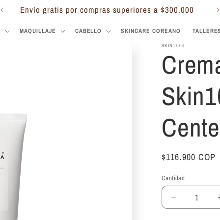
Envío gratis por compras superiores a $300.000
S
MAQUILLAJE
CABELLO
SKINCARE COREANO
TALLERE
SKIN1004
Crema
Skin1
Cente
Precio
$116.900 COP
habitual
Cantidad
Reducir
cantidad