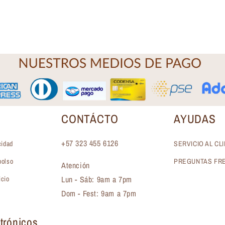
CONTÁCTO
AYUDAS
+57 323 455 6126
cidad
SERVICIO AL CL
bolso
PREGUNTAS FR
Atención
Lun - Sáb: 9am a 7pm
icio
Dom - Fest: 9am a 7pm
trónicos