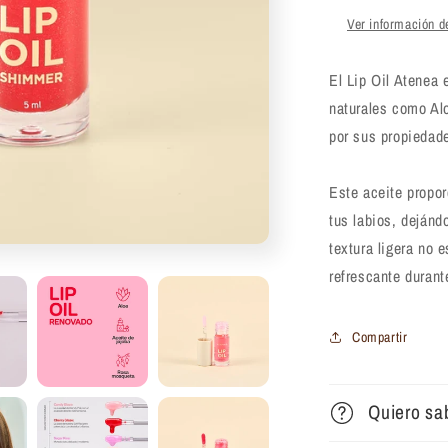
Ver información de
El Lip Oil Atenea 
naturales como Al
por sus propiedade
Este aceite propo
tus labios, dejánd
textura ligera no
refrescante durante
Compartir
Quiero sa