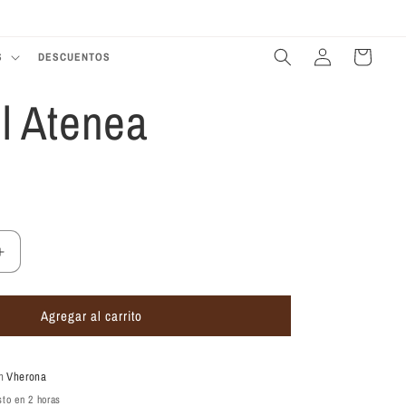
Eres tu mejor historia amor
T
Iniciar
Carrito
S
DESCUENTOS
sesión
il Atenea
Aumentar
cantidad
para
Agregar al carrito
Lip
Oil
Atenea
en
Vherona
sto en 2 horas