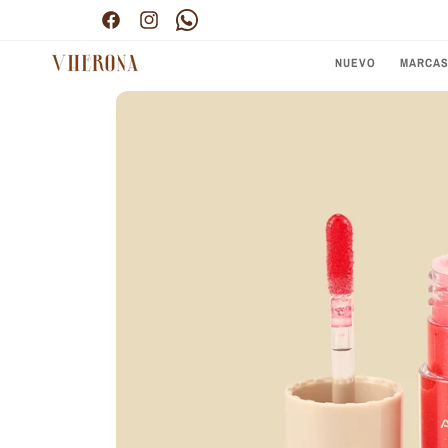
Ir
directamente
Facebook
Instagram
Pinterest
al contenido
NUEVO
MARCA
Ir
directamente
a la
información
del producto