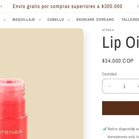
Envío gratis por compras superiores a $300.000
S
MAQUILLAJE
CABELLO
SKINCARE COREANO
TALLERE
ATENEA
Lip O
Precio
$34.000 COP
habitual
Cantidad
Reducir
cantidad
para
Lip
Oil
Atenea
Retiro disponible 
Normalmente está li