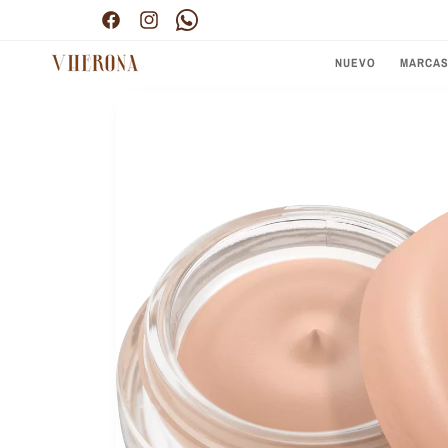
Ir
Envío gratis por compras superiores a $300.000
directamente
Facebook
Instagram
Pinterest
al contenido
NUEVO
MARCA
Ir
directamente
a la
información
del producto