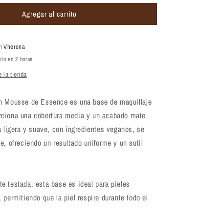
para
Agregar al carrito
Base
Essence
Soft
Touch
en
Vherona
Mousse
sto en 2 horas
Makeup
 la tienda
16g
h Mousse de Essence es una base de maquillaje
ciona una cobertura media y un acabado mate
a ligera y suave, con ingredientes veganos, se
e, ofreciendo un resultado uniforme y un sutil
e testada, esta base es ideal para pieles
 permitiendo que la piel respire durante todo el