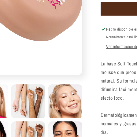
para
Base
Essence
Soft
Touch
Retiro disponible 
Mousse
Normalmente está li
Makeup
Ver información de
16g
La base Soft Touc
mousse que propor
natural. Su fórmul
difumina fácilment
efecto foco.
Dermatológicament
normales y grasas,
día.