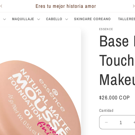
Eres tu mejor historia amor
S
MAQUILLAJE
CABELLO
SKINCARE COREANO
TALLERE
ESSENCE
Base 
Touch
Make
Precio
$26.000 COP
habitual
Cantidad
Reducir
cantidad