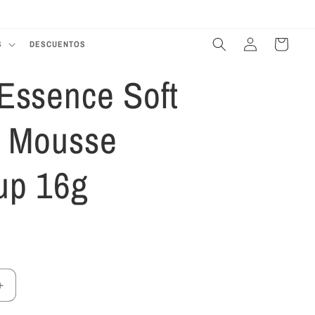
Te damos la bienvenida a nuestra tienda
Iniciar
Carrito
S
DESCUENTOS
sesión
Essence Soft
 Mousse
up 16g
Aumentar
cantidad