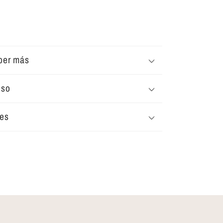
ber más
uso
tes