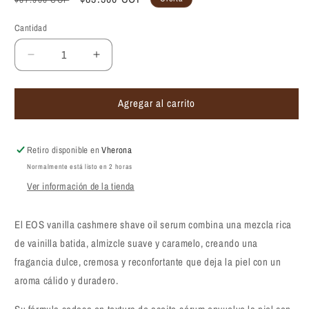
habitual
de
Cantidad
oferta
Reducir
Aumentar
cantidad
cantidad
para
para
Agregar al carrito
Aceite
Aceite
para
para
afeitar
afeitar
EOS
EOS
Retiro disponible en
Vherona
Vanilla
Vanilla
Normalmente está listo en 2 horas
Cashmere
Cashmere
Ver información de la tienda
Shave
Shave
Oil
Oil
177ml
177ml
El EOS vanilla cashmere shave oil serum combina una mezcla rica
de vainilla batida, almizcle suave y caramelo, creando una
fragancia dulce, cremosa y reconfortante que deja la piel con un
aroma cálido y duradero.