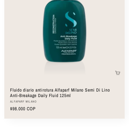
ó
n
:
Fluido diario antirotura Alfaparf Milano Semi Di Lino
Anti-Breakage Daily Fluid 125ml
Proveedor:
ALFAPARF MILANO
Precio
$98.000 COP
habitual