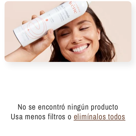
i
ó
n
:
No se encontró ningún producto
Usa menos filtros o
elimínalos todos