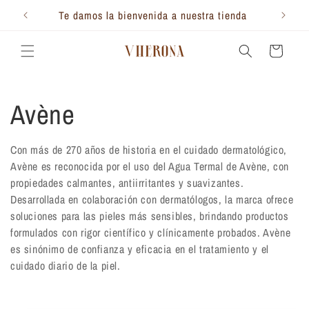
Ir
directamente
Te damos la bienvenida a nuestra tienda
al contenido
Carrito
C
Avène
o
Con más de 270 años de historia en el cuidado dermatológico,
Avène es reconocida por el uso del Agua Termal de Avène, con
l
propiedades calmantes, antiirritantes y suavizantes.
Desarrollada en colaboración con dermatólogos, la marca ofrece
e
soluciones para las pieles más sensibles, brindando productos
formulados con rigor científico y clínicamente probados. Avène
c
es sinónimo de confianza y eficacia en el tratamiento y el
cuidado diario de la piel.
c